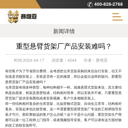
400-828-2768
新闻详情
重型悬臂货架厂产品安装难吗？
时间:
2024-04-17
浏览量：
4244
作者：
赛维亚
有些客户为了节省部分费用，会考虑把
仓库货架
采购回来后自行安装，但又不
知道是否能安装上，安装是否有一定的难度，所以会提出这样的疑问。那重型
悬臂货架厂产品安装难吗？
仓库货架有很多种类型，每种结构都不一样。就难悬臂式货架来说，其主要结
构是由底座、框架及悬臂组成，结构相对简单，所以安装并不难。只要重型
悬
臂货架
厂提供安装图纸或者安装视频，客户大多都能安装上。
而一些结构相对复杂的仓库货架，比如穿梭式货架、自动化立库等，结构相对
复杂，安装起来也比较苦难。这一半需要重型悬臂货架厂专业的工程师指导安
装才可行。那距离较远的客户怎么办呢？这个不是什么问题，
重型货架
生产商
都可以派一位工程师上门指导，或者视频指导安装。客户可以请有这方面经验
的技工协助安装即可。