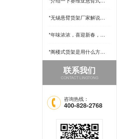
*
介绍一下赛维亚悬臂式货
架采用哪些材料制作
*
无锡悬臂货架厂家解说悬
臂货的用途和优点
*
年味浓浓，喜迎新春，公
司发年货啦！
*
阁楼式货架是用什么方法
改善仓库中的环境的
联系我们
CONTACT LINGTONG
咨询热线：
400-828-2768