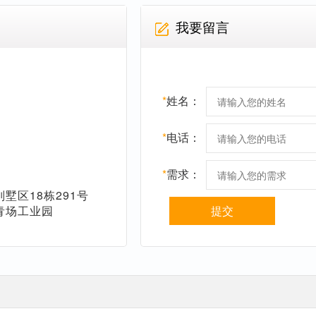
我要留言
*
姓名：
*
电话：
*
需求：
墅区18栋291号
青场工业园
提交