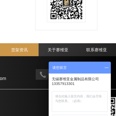
货架资讯
关于赛维亚
联系赛维亚
请您留言
手机电话：
com
133-5791-3301
无锡赛维亚金属制品有限公司
13357913301