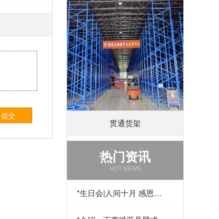
提交
贯通货架
热门资讯
HOT NEWS
*
生日会|人间十月 感恩有
你