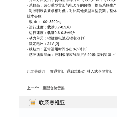
· 系数高，减少重型货架与电叉车的碰撞，提高系数生
· 对照明设备要求相对低，对比其他类型
重型货架
，整体
技术参数
· 载 重：100~3500kg
· 运行速度：载满0.7-0.9米/
· 运行速度：载满0.6-0.8米/秒
· 动力单元：锂锰蓄电池或锂电池 [1]
· 额定电压：24V [2]
· 续航力：正常运用时间多出8小时 [3]
· 感应线圈层面：控制板感应线圈层面50米(基础知识上
此文关键词：
贯通货架
通廊式货架
驶入式仓储货架
上一个:
重型仓储货架
联系赛维亚