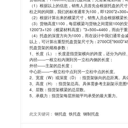
（1）根据以上的信息，销售人员首先会根据托盘的尺
柱之间的间隙，我们的标准通常为100，即1200*2+300
（2）根据计算出来的横梁尺寸，销售人员会根据横梁长
（3）货物高度1100，每层横梁与货物之间需留100的安
1200*3+120（横梁材料高度）*3+500=4460，而
（4）托盘的深度方向为1000，而在设计中我们通常会
以上，可计算出重型托盘货架尺寸为：2700CE*900D*45
托盘货架的规格参数：
1、长度（L）：长度是指货架横向的跨度，还分为内径
内径——一根立柱内测到另一立柱内侧的长度；
外径——主架的总长度；
中心距——一根立柱中点到另一立柱中点的长度。
2、宽度（W）或深度（D）：指货架纵向的总距离。具
3、高度（H）：指货架总高。具体需参考主副架示意图
4、层数：指货架横梁的总层数。
5、承载力：指
货架
每层所能平均承受的最大重力。
此文关键词：
钢托盘
铁托盘
钢制托盘