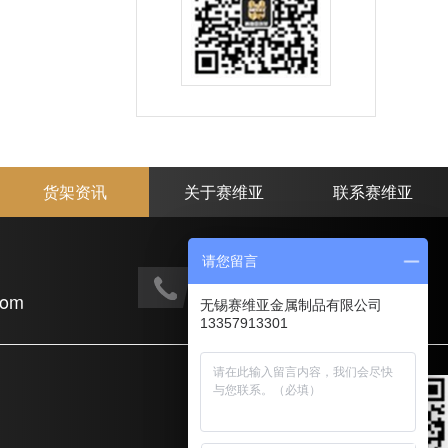
货架资讯
关于赛维亚
联系赛维亚
请您留言
手机电话：
com
133-5791-3301
无锡赛维亚金属制品有限公司
13357913301