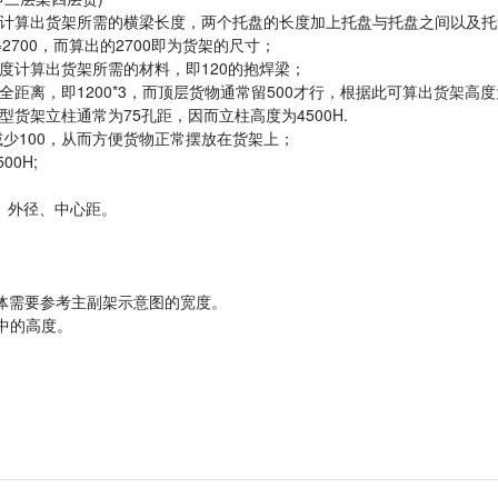
寸计算出货架所需的横梁长度，两个托盘的长度加上托盘与托盘之间以及托
=2700，而算出的2700即为货架的尺寸；
度计算出货架所需的材料，即120的抱焊梁；
全距离，即1200*3，而顶层货物通常留500才行，根据此可算出
货架
高度
由于重型货架立柱通常为75孔距，因而立柱高度为4500H.
减少100，从而方便货物正常摆放在货架上；
00H;
、外径、中心距。
体需要参考主副架示意图的宽度。
中的高度。