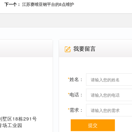
下一个：
江苏赛维亚钢平台的8点维护
我要留言
*
姓名：
*
电话：
*
需求：
墅区18栋291号
青场工业园
提交