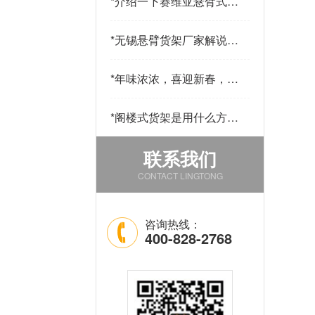
*
介绍一下赛维亚悬臂式货
架采用哪些材料制作
*
无锡悬臂货架厂家解说悬
臂货的用途和优点
*
年味浓浓，喜迎新春，公
司发年货啦！
*
阁楼式货架是用什么方法
改善仓库中的环境的
联系我们
CONTACT LINGTONG
咨询热线：
400-828-2768